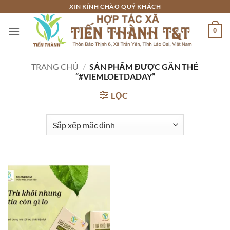
Bỏ
XIN KÍNH CHÀO QUÝ KHÁCH
qua
0
nội
dung
TRANG CHỦ
/
SẢN PHẨM ĐƯỢC GẮN THẺ
“#VIEMLOETDADAY”
LỌC