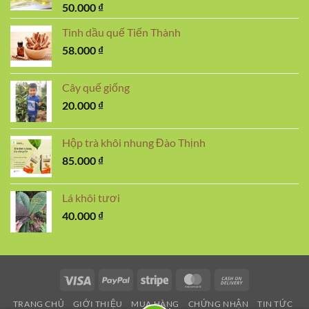
50.000
₫
Tinh dầu quế Tiến Thành
58.000
₫
Cây quế giống
20.000
₫
Hộp trà khôi nhung Đào Thịnh
85.000
₫
Lá khôi tươi
40.000
₫
Visa
PayPal
Stripe
MasterCard
Cash
On
TRANG CHỦ
GIỚI THIỆU
MUA HÀNG
CHỨNG NHẬN
TIN TỨC