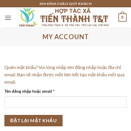
Bỏ
XIN KÍNH CHÀO QUÝ KHÁCH
qua
0
nội
dung
MY ACCOUNT
Quên mật khẩu? Vui lòng nhập tên đăng nhập hoặc địa chỉ
email. Bạn sẽ nhận được một liên kết tạo mật khẩu mới qua
email.
Bắt
Tên đăng nhập hoặc email
*
buộc
ĐẶT LẠI MẬT KHẨU