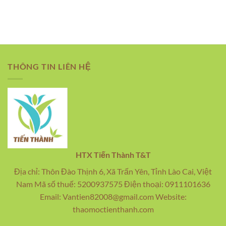
THÔNG TIN LIÊN HỆ
HTX Tiến Thành T&T
Địa chỉ: Thôn Đào Thịnh 6, Xã Trấn Yên, Tỉnh Lào Cai, Việt
Nam Mã số thuế: 5200937575 Điện thoại: 0911101636
Email: Vantien82008@gmail.com Website:
thaomoctienthanh.com