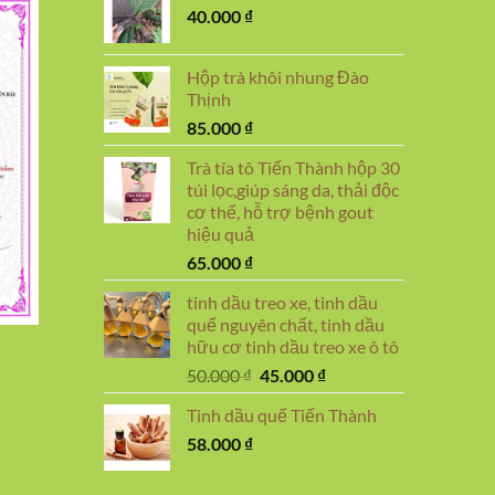
40.000
₫
Hộp trà khôi nhung Đào
Thịnh
85.000
₫
Trà tía tô Tiến Thành hộp 30
túi lọc,giúp sáng da, thải độc
cơ thể, hỗ trợ bệnh gout
hiệu quả
65.000
₫
tinh dầu treo xe, tinh dầu
quế nguyên chất, tinh dầu
hữu cơ tinh dầu treo xe ô tô
Giá
Giá
50.000
₫
45.000
₫
gốc
hiện
Tinh dầu quế Tiến Thành
là:
tại
58.000
₫
50.000 ₫.
là:
45.000 ₫.