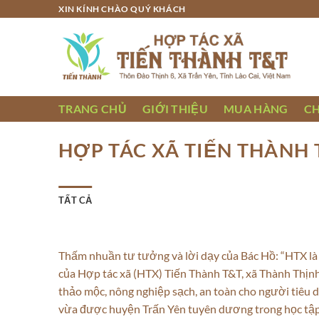
Bỏ
XIN KÍNH CHÀO QUÝ KHÁCH
qua
nội
dung
TRANG CHỦ
GIỚI THIỆU
MUA HÀNG
C
HỢP TÁC XÃ TIẾN THÀNH 
TẤT CẢ
Thấm nhuần tư tưởng và lời dạy của Bác Hồ: “HTX là h
của Hợp tác xã (HTX) Tiến Thành T&T, xã Thành Thịnh
thảo mộc, nông nghiệp sạch, an toàn cho người tiêu dù
vừa được huyện Trấn Yên tuyên dương trong học tập 