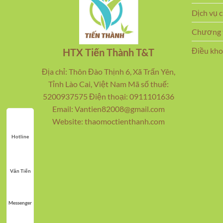
Dịch vụ 
Chương t
Điều kho
HTX Tiến Thành T&T
Địa chỉ: Thôn Đào Thịnh 6, Xã Trấn Yên,
Tỉnh Lào Cai, Việt Nam Mã số thuế:
5200937575 Điện thoại: 0911101636
Email: Vantien82008@gmail.com
Website: thaomoctienthanh.com
Hotline
Văn Tiến
Messenger