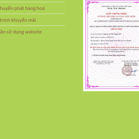
chuyển phát hàng hoá
rình khuyến mãi
ản sử dụng website