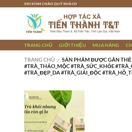
Bỏ
XIN KÍNH CHÀO QUÝ KHÁCH
qua
nội
dung
TRANG CHỦ
GIỚI THIỆU
MUA HÀNG
C
TRANG CHỦ
/
SẢN PHẨM ĐƯỢC GẮN THẺ
#TRÀ_THẢO_MỘC #TRÀ_SỨC_KHỎE #TRÀ
#TRÀ_ĐẸP_DA #TRÀ_GIẢI_ĐỘC #TRÀ_HỖ_