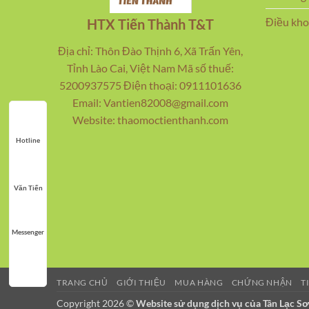
Điều kho
HTX Tiến Thành T&T
Địa chỉ: Thôn Đào Thịnh 6, Xã Trấn Yên,
Tỉnh Lào Cai, Việt Nam Mã số thuế:
5200937575 Điện thoại: 0911101636
Email: Vantien82008@gmail.com
Website: thaomoctienthanh.com
Hotline
Văn Tiến
Messenger
TRANG CHỦ
GIỚI THIỆU
MUA HÀNG
CHỨNG NHẬN
T
Copyright 2026 ©
Website sử dụng dịch vụ của Tân Lạc S