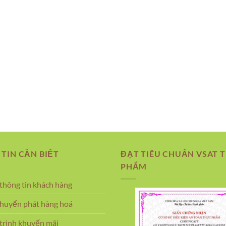
TIN CẦN BIẾT
ĐẠT TIÊU CHUẨN VSAT 
PHẨM
thông tin khách hàng
chuyển phát hàng hoá
rình khuyến mãi