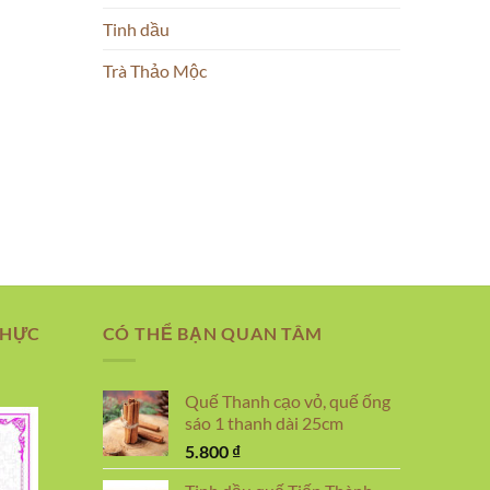
Tinh dầu
Trà Thảo Mộc
THỰC
CÓ THỂ BẠN QUAN TÂM
Quế Thanh cạo vỏ, quế ống
sáo 1 thanh dài 25cm
5.800
₫