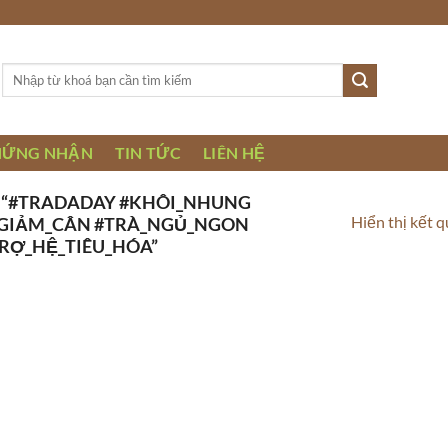
Tìm
kiếm:
HỨNG NHẬN
TIN TỨC
LIÊN HỆ
 “#TRADADAY #KHÔI_NHUNG
Hiển thị kết 
_GIẢM_CÂN #TRÀ_NGỦ_NGON
TRỢ_HỆ_TIÊU_HÓA”